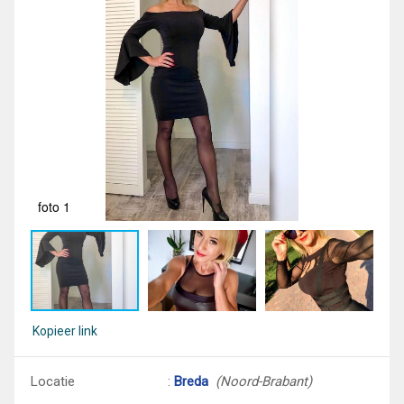
foto 1
fot
Kopieer link
Locatie
:
Breda
(Noord-Brabant)