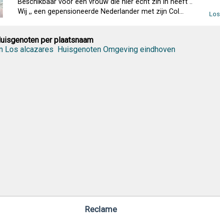
Beschikbaar voor een vrouw die hier echt zin in heeft ..
Wij ,, een gepensioneerde Nederlander met zijn Col...
Los
uisgenoten per plaatsnaam
n Los alcazares
Huisgenoten Omgeving eindhoven
Reclame