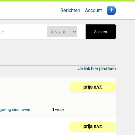
+
Berichten
Account
Zoeken
Je link hier plaatsen
prijs n.v.t.
eving eindhoven
1 week
prijs n.v.t.