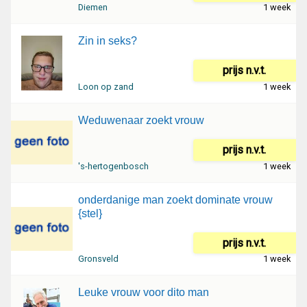
Diemen
1 week
Zin in seks?
prijs n.v.t.
Loon op zand
1 week
Weduwenaar zoekt vrouw
prijs n.v.t.
's-hertogenbosch
1 week
onderdanige man zoekt dominate vrouw
{stel}
prijs n.v.t.
Gronsveld
1 week
Leuke vrouw voor dito man