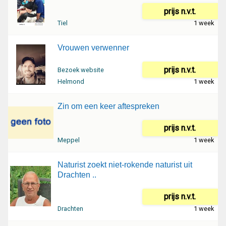
prijs n.v.t.
Tiel
1 week
Vrouwen verwenner
prijs n.v.t.
Bezoek website
Helmond
1 week
Zin om een keer aftespreken
prijs n.v.t.
Meppel
1 week
Naturist zoekt niet-rokende naturist uit
Drachten ..
prijs n.v.t.
Drachten
1 week