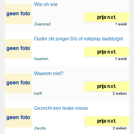
Wie oh wie
prijs n.v.t.
Zaanstad
1 week
Ouder zkt jonger D/s of roleplay daddy/girl
prijs n.v.t.
Haarlem
1 week
Waarom niet?
prijs n.v.t.
Delft
2 weken
Gezocht een leuke vrouw
prijs n.v.t.
Zwolle
2 weken