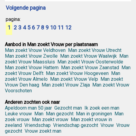
Volgende pagina
pagina:
1
2
3
4
5
6
7
8
9
10
11
12
Aanbod in Man zoekt Vrouw per plaatsnaam
Man zoekt Vrouw Veldhoven
Man zoekt Vrouw Utrecht
Man zoekt Vrouw Zwolle
Man zoekt Vrouw Waalwijk
Man
zoekt Vrouw Maassluis
Man zoekt Vrouw Oosterwolde
Man zoekt Vrouw Hattem
Man zoekt Vrouw Zaanstad
Man
zoekt Vrouw Delft
Man zoekt Vrouw Hoogeveen
Man
zoekt Vrouw Almelo
Man zoekt Vrouw Velp
Man zoekt
Vrouw Den haag
Man zoekt Vrouw Zlaja
Man zoekt Vrouw
Voorschoten
Anderen zochten ook naar
Apeldoorn man 50 jaar
Gezocht man
Ik zoek een man
Leuke vrouw
Man
Man gezocht
Man in groningen
Man
zoek vrouw
Man zoekt vrouw
Man zoekt vrouw in
zeeland
Vriendschap
Vriendschap gezocht
Vrouw
Vrouw
gezocht
Vrouw zoekt man