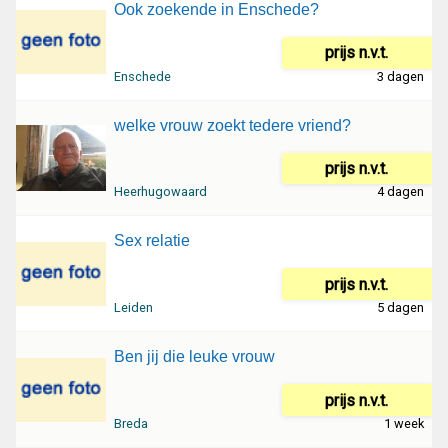
Ook zoekende in Enschede?
prijs n.v.t.
Enschede
3 dagen
welke vrouw zoekt tedere vriend?
prijs n.v.t.
Heerhugowaard
4 dagen
Sex relatie
prijs n.v.t.
Leiden
5 dagen
Ben jij die leuke vrouw
prijs n.v.t.
Breda
1 week