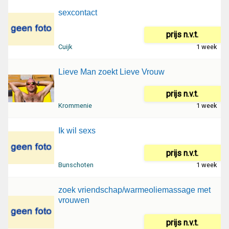
sexcontact
prijs n.v.t.
Cuijk
1 week
Lieve Man zoekt Lieve Vrouw
prijs n.v.t.
Krommenie
1 week
Ik wil sexs
prijs n.v.t.
Bunschoten
1 week
zoek vriendschap/warmeoliemassage met
vrouwen
prijs n.v.t.