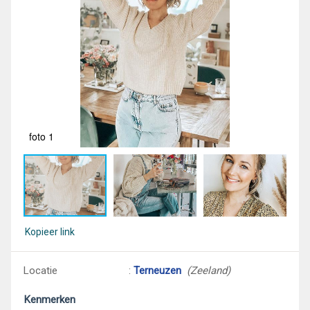
foto 1
fot
Kopieer link
Locatie
:
Terneuzen
(Zeeland)
Kenmerken