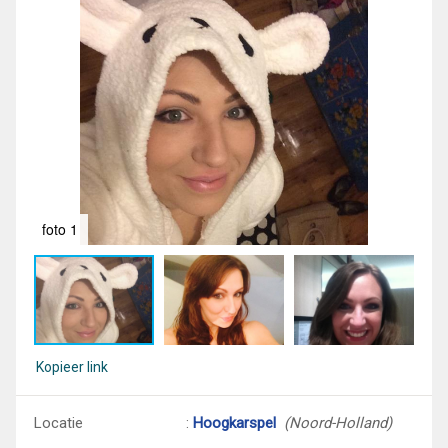
foto 1
fot
Kopieer link
Locatie
:
Hoogkarspel
(Noord-Holland)