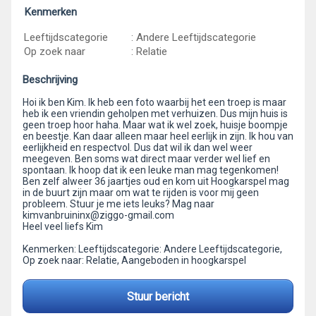
Kenmerken
Leeftijdscategorie
: Andere Leeftijdscategorie
Op zoek naar
: Relatie
Beschrijving
Hoi ik ben Kim. Ik heb een foto waarbij het een troep is maar
heb ik een vriendin geholpen met verhuizen. Dus mijn huis is
geen troep hoor haha. Maar wat ik wel zoek, huisje boompje
en beestje. Kan daar alleen maar heel eerlijk in zijn. Ik hou van
eerlijkheid en respectvol. Dus dat wil ik dan wel weer
meegeven. Ben soms wat direct maar verder wel lief en
spontaan. Ik hoop dat ik een leuke man mag tegenkomen!
Ben zelf alweer 36 jaartjes oud en kom uit Hoogkarspel mag
in de buurt zijn maar om wat te rijden is voor mij geen
probleem. Stuur je me iets leuks? Mag naar
kimvanbruininx@ziggo-gmail.com
Heel veel liefs Kim
Kenmerken: Leeftijdscategorie: Andere Leeftijdscategorie,
Op zoek naar: Relatie, Aangeboden in hoogkarspel
Stuur bericht