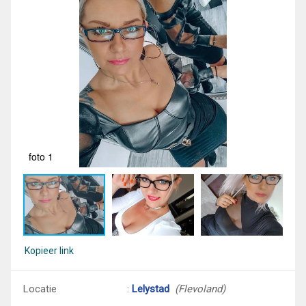
foto 1
fot
Kopieer link
Locatie
:
Lelystad
(Flevoland)