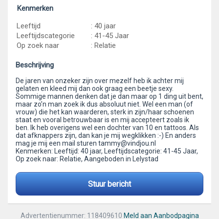
Kenmerken
Leeftijd
: 40 jaar
Leeftijdscategorie
: 41-45 Jaar
Op zoek naar
: Relatie
Beschrijving
De jaren van onzeker zijn over mezelf heb ik achter mij
gelaten en kleed mij dan ook graag een beetje sexy.
Sommige mannen denken dat je dan maar op 1 ding uit bent,
maar zo’n man zoek ik dus absoluut niet. Wel een man (of
vrouw) die het kan waarderen, sterk in zijn/haar schoenen
staat en vooral betrouwbaar is en mij accepteert zoals ik
ben. Ik heb overigens wel een dochter van 10 en tattoos. Als
dat afknappers zijn, dan kan je mij wegklikken :-) En anders
mag je mij een mail sturen tammy@vindjou.nl
Kenmerken: Leeftijd: 40 jaar, Leeftijdscategorie: 41-45 Jaar,
Op zoek naar: Relatie, Aangeboden in Lelystad
Stuur bericht
Advertentienummer: 118409610
Meld aan Aanbodpagina