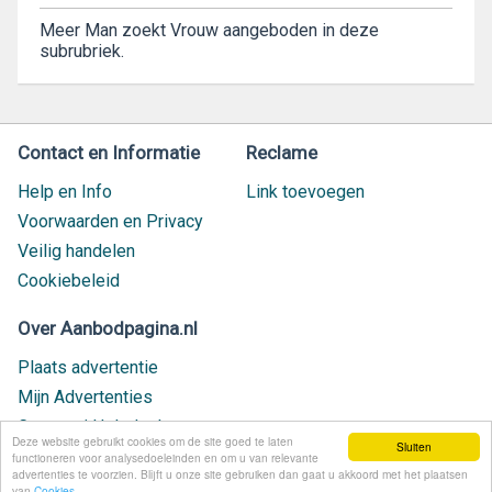
Meer Man zoekt Vrouw aangeboden in deze
subrubriek.
Contact en Informatie
Reclame
Help en Info
Link toevoegen
Voorwaarden en Privacy
Veilig handelen
Cookiebeleid
Over Aanbodpagina.nl
Plaats advertentie
Mijn Advertenties
Contact / Helpdesk
Deze website gebruikt cookies om de site goed te laten
Sluiten
Nieuw geplaatst
functioneren voor analysedoeleinden en om u van relevante
advertenties te voorzien. Blijft u onze site gebruiken dan gaat u akkoord met het plaatsen
van
Cookies