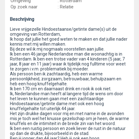
Omgeving
: Rotterdam
Op zoek naar
: Relatie
Beschrijving
Lieve vrijgezelle Hindoestaanse/getinte dame(s) uit de
omgeving van Rotterdam,
Ik hoop dat jullie het goed weten te maken en dat jullie nader
kennis met mij willen maken.
Bij deze wil ik mij nogmaals voorstellen aan jullie.
Ik ben een 46 jarige Nederlandse man die woonachtig is in
Rotterdam. Ik ben een trotse vader van 4 kinderen (5 jaar, 7
jaar, 8 jaar en 11 jaar) waar ik tijdelijk nog fulltime voor weet
te zorgen i.v.m. problematiek bij moeder.
Als persoon ben ik zachtaardig, heb een warme
persoonlijkheid, zorgzaam, betrouwbaar, behulpzaam en
heb een hoog knuffelgehalte.
Ik ben 170 cm en daarnaast drink en rook ik ook niet.
Ik, Nederlandse man heeft al langere tijd de wens om door
het leven te kunnen gaan met een zachtaardige
Hindoestaanse/getinte dame met ook een hoog
knuffelgehalte tot uiterlijk 44 jaar.
Het zijn drukke dagen voor mij en met name in de avonden
mis je toch wel het knusse gezelschap om je heen, de warme
knuffels en de intimiteit in de brede zin van het woord.
Ik ben een rustig persoon en zoek liever de rust in de natuur
op dan de drukte, bijvoorbeeld in de stad.
Ben jij jonger dan 44 jaar? Heb jij ook een hoog