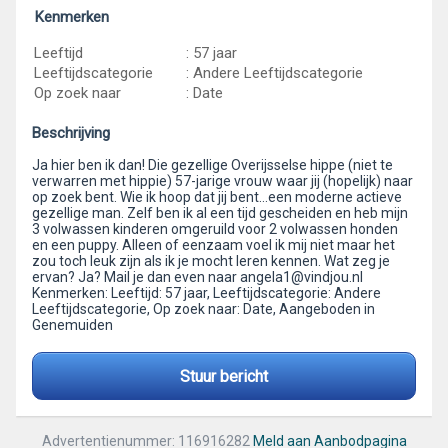
Kenmerken
Leeftijd
: 57 jaar
Leeftijdscategorie
: Andere Leeftijdscategorie
Op zoek naar
: Date
Beschrijving
Ja hier ben ik dan! Die gezellige Overijsselse hippe (niet te
verwarren met hippie) 57-jarige vrouw waar jij (hopelijk) naar
op zoek bent. Wie ik hoop dat jij bent…een moderne actieve
gezellige man. Zelf ben ik al een tijd gescheiden en heb mijn
3 volwassen kinderen omgeruild voor 2 volwassen honden
en een puppy. Alleen of eenzaam voel ik mij niet maar het
zou toch leuk zijn als ik je mocht leren kennen. Wat zeg je
ervan? Ja? Mail je dan even naar angela1@vindjou.nl
Kenmerken: Leeftijd: 57 jaar, Leeftijdscategorie: Andere
Leeftijdscategorie, Op zoek naar: Date, Aangeboden in
Genemuiden
Stuur bericht
Advertentienummer: 116916282
Meld aan Aanbodpagina