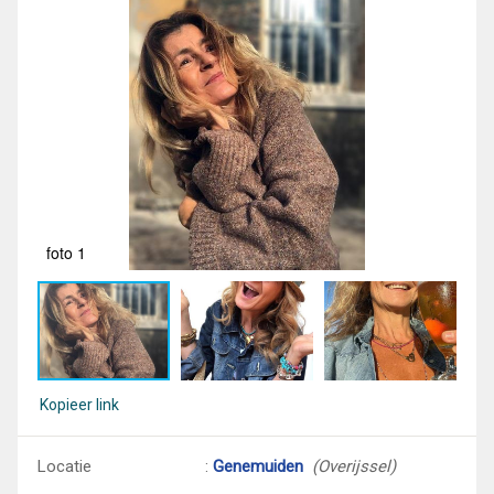
foto 1
fot
Kopieer link
Locatie
:
Genemuiden
(Overijssel)