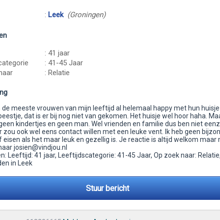
:
Leek
(Groningen)
en
: 41 jaar
categorie
: 41-45 Jaar
naar
: Relatie
ing
jn de meeste vrouwen van mijn leeftijd al helemaal happy met hun huisje
estje, dat is er bij nog niet van gekomen. Het huisje wel hoor haha. M
 geen kindertjes en geen man. Wel vrienden en familie dus ben niet ee
 zou ook wel eens contact willen met een leuke vent. Ik heb geen bijzo
eisen als het maar leuk en gezellig is. Je reactie is altijd welkom maar 
naar josien@vindjou.nl
 Leeftijd: 41 jaar, Leeftijdscategorie: 41-45 Jaar, Op zoek naar: Relatie
en in Leek
Stuur bericht