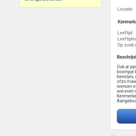
Locatie
Kenmerk
Leeftijd
Leeftijds
Op zoek 
Beschrijv
Ook al zi
boompje be
beestjes,
ofzo maar
wensen of 
wel even 
Kenmerken:
Aangebod