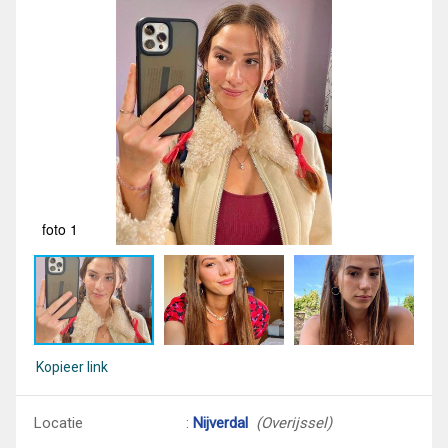
foto 1
fot
Kopieer link
Locatie
:
Nijverdal
(Overijssel)