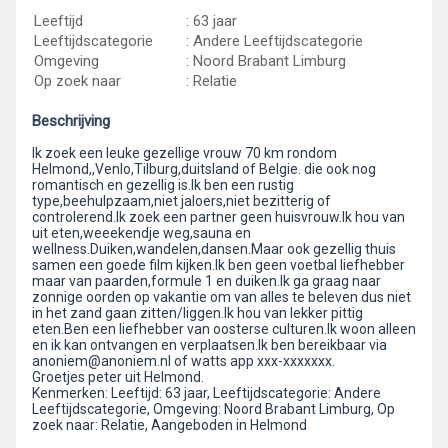
Leeftijd
: 63 jaar
Leeftijdscategorie
: Andere Leeftijdscategorie
Omgeving
: Noord Brabant Limburg
Op zoek naar
: Relatie
Beschrijving
Ik zoek een leuke gezellige vrouw 70 km rondom
Helmond,,Venlo,Tilburg,duitsland of Belgie. die ook nog
romantisch en gezellig is.Ik ben een rustig
type,beehulpzaam,niet jaloers,niet bezitterig of
controlerend.Ik zoek een partner geen huisvrouw.Ik hou van
uit eten,weeekendje weg,sauna en
wellness.Duiken,wandelen,dansen.Maar ook gezellig thuis
samen een goede film kijken.Ik ben geen voetbal liefhebber
maar van paarden,formule 1 en duiken.Ik ga graag naar
zonnige oorden op vakantie om van alles te beleven dus niet
in het zand gaan zitten/liggen.Ik hou van lekker pittig
eten.Ben een liefhebber van oosterse culturen.Ik woon alleen
en ik kan ontvangen en verplaatsen.Ik ben bereikbaar via
anoniem@anoniem.nl of watts app xxx-xxxxxxx.
Groetjes peter uit Helmond.
Kenmerken: Leeftijd: 63 jaar, Leeftijdscategorie: Andere
Leeftijdscategorie, Omgeving: Noord Brabant Limburg, Op
zoek naar: Relatie, Aangeboden in Helmond