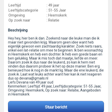
Leeftijd
: 49 jaar
Leeftijdscategorie
: 51-55 Jaar
Omgeving
: Heemskerk
Op zoek naar
: Relatie
Beschrijving
Hey hey, hier ben ik dan. Zoekend naar die leuke man die ik
maar niet gevonden krijg. Waarom geen idee want heb
eigenlijk gewoon een zachtaardig karakter. Zoek niets raars,
enkel een lat-relatie om mee te beginnen. Ik ben woonachtig
in Heemskerk en heb een dochter. Ik heb een goede baan en
ben gelukkig. Maar ik mis toch dat maatje, liefde en meer.
Daarom zoek ik dus naar die leukerd, zo kan ik hem niet
vinden dus daarom probeer ik het op deze manier. Ben erg
benieuwd hoe ik nog in de markt lig. Maar die ene leukerd, die
zoek ik. Laat wat leuks achter want hier kan ik niet reageren
dus op devana@gmails.nl
Liefs Devana van 49 jaar oud
Kenmerken: Leeftijd: 49 jaar, Leeftijdscategorie: 51-55 Jaar,
Omgeving: Heemskerk, Op zoek naar: Relatie, Aangeboden
in Heemskerk
Stuur bericht