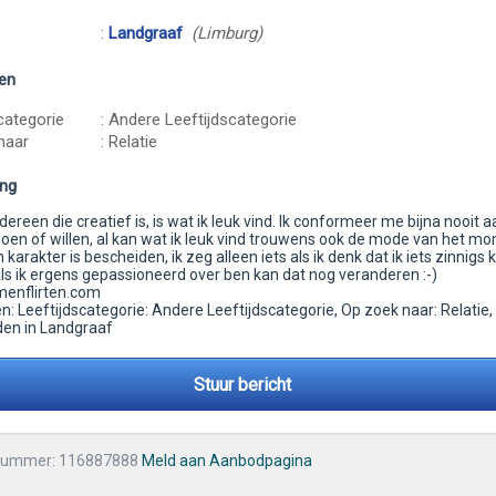
:
Landgraaf
(Limburg)
en
categorie
: Andere Leeftijdscategorie
naar
: Relatie
ing
edereen die creatief is, is wat ik leuk vind. Ik conformeer me bijna nooit 
oen of willen, al kan wat ik leuk vind trouwens ook de mode van het m
jn karakter is bescheiden, ik zeg alleen iets als ik denk dat ik iets zinnigs 
ls ik ergens gepassioneerd over ben kan dat nog veranderen :-)
enflirten.com
 Leeftijdscategorie: Andere Leeftijdscategorie, Op zoek naar: Relatie,
en in Landgraaf
Stuur bericht
nummer: 116887888
Meld aan Aanbodpagina