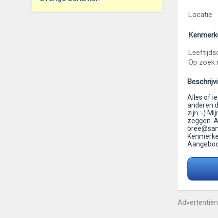
Locatie
Kenmerk
Leeftijds
Op zoek 
Beschrijv
Alles of i
anderen d
zijn :-) Mi
zeggen. A
bree@sam
Kenmerken:
Aangebod
Advertentie